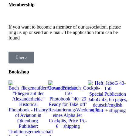
Membership
If you want to become a member of our association, please
ring us up or send an e-mail. The application form can be
found
here
Bookshop
Ph
“Fliegen auf der
Special Publication
J
Alexanderheide“
Photobook "40+29
JaboG 43, 65 pages,
Ver
Historical
Ready for Take-off"
deutsch/english
25
Photobook - History
Restaurierung/Wiederaufbau
14,95 € + shipping
of Aviation in
eines Alpha Jet-
Oldenburg.
Cockpits, Price 15,-
Publisher:
€ + shipping
Traditionsgemeinschaft