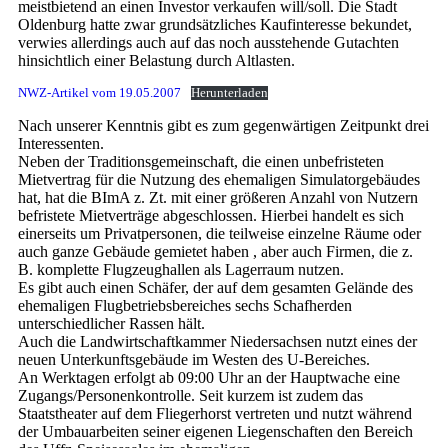
meistbietend an einen Investor verkaufen will/soll. Die Stadt
Oldenburg hatte zwar grundsätzliches Kaufinteresse bekundet,
verwies allerdings auch auf das noch ausstehende Gutachten
hinsichtlich einer Belastung durch Altlasten.
NWZ-Artikel vom 19.05.2007
Herunterladen
Nach unserer Kenntnis gibt es zum gegenwärtigen Zeitpunkt drei
Interessenten.
Neben der Traditionsgemeinschaft, die einen unbefristeten
Mietvertrag für die Nutzung des ehemaligen Simulatorgebäudes
hat, hat die BImA z. Zt. mit einer größeren Anzahl von Nutzern
befristete Mietverträge abgeschlossen. Hierbei handelt es sich
einerseits um Privatpersonen, die teilweise einzelne Räume oder
auch ganze Gebäude gemietet haben , aber auch Firmen, die z.
B. komplette Flugzeughallen als Lagerraum nutzen.
Es gibt auch einen Schäfer, der auf dem gesamten Gelände des
ehemaligen Flugbetriebsbereiches sechs Schafherden
unterschiedlicher Rassen hält.
Auch die Landwirtschaftkammer Niedersachsen nutzt eines der
neuen Unterkunftsgebäude im Westen des U-Bereiches.
An Werktagen erfolgt ab 09:00 Uhr an der Hauptwache eine
Zugangs/Personenkontrolle. Seit kurzem ist zudem das
Staatstheater auf dem Fliegerhorst vertreten und nutzt während
der Umbauarbeiten seiner eigenen Liegenschaften den Bereich