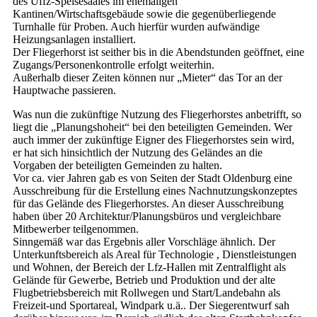
des Uffz-Speisesaales im ehemaligen
Kantinen/Wirtschaftsgebäude sowie die gegenüberliegende
Turnhalle für Proben. Auch hierfür wurden aufwändige
Heizungsanlagen installiert.
Der Fliegerhorst ist seither bis in die Abendstunden geöffnet, eine
Zugangs/Personenkontrolle erfolgt weiterhin.
Außerhalb dieser Zeiten können nur „Mieter“ das Tor an der
Hauptwache passieren.
Was nun die zukünftige Nutzung des Fliegerhorstes anbetrifft, so
liegt die „Planungshoheit“ bei den beteiligten Gemeinden. Wer
auch immer der zukünftige Eigner des Fliegerhorstes sein wird,
er hat sich hinsichtlich der Nutzung des Geländes an die
Vorgaben der beteiligten Gemeinden zu halten.
Vor ca. vier Jahren gab es von Seiten der Stadt Oldenburg eine
Ausschreibung für die Erstellung eines Nachnutzungskonzeptes
für das Gelände des Fliegerhorstes. An dieser Ausschreibung
haben über 20 Architektur/Planungsbüros und vergleichbare
Mitbewerber teilgenommen.
Sinngemäß war das Ergebnis aller Vorschläge ähnlich. Der
Unterkunftsbereich als Areal für Technologie , Dienstleistungen
und Wohnen, der Bereich der Lfz-Hallen mit Zentralflight als
Gelände für Gewerbe, Betrieb und Produktion und der alte
Flugbetriebsbereich mit Rollwegen und Start/Landebahn als
Freizeit-und Sportareal, Windpark u.ä.. Der Siegerentwurf sah