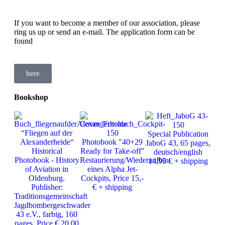
If you want to become a member of our association, please
ring us up or send an e-mail. The application form can be
found
here
Bookshop
Ph
“Fliegen auf der
Special Publication
J
Alexanderheide“
Photobook "40+29
JaboG 43, 65 pages,
Ver
Historical
Ready for Take-off"
deutsch/english
25
Photobook - History
Restaurierung/Wiederaufbau
14,95 € + shipping
of Aviation in
eines Alpha Jet-
Oldenburg.
Cockpits, Price 15,-
Publisher:
€ + shipping
Traditionsgemeinschaft
Jagdbombergeschwader
43 e.V., farbig, 160
pages, Price € 20,00