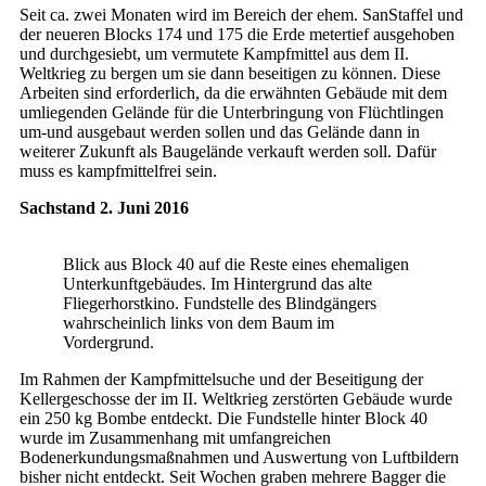
Seit ca. zwei Monaten wird im Bereich der ehem. SanStaffel und
der neueren Blocks 174 und 175 die Erde metertief ausgehoben
und durchgesiebt, um vermutete Kampfmittel aus dem II.
Weltkrieg zu bergen um sie dann beseitigen zu können. Diese
Arbeiten sind erforderlich, da die erwähnten Gebäude mit dem
umliegenden Gelände für die Unterbringung von Flüchtlingen
um-und ausgebaut werden sollen und das Gelände dann in
weiterer Zukunft als Baugelände verkauft werden soll. Dafür
muss es kampfmittelfrei sein.
Sachstand 2. Juni 2016
Blick aus Block 40 auf die Reste eines ehemaligen
Unterkunftgebäudes. Im Hintergrund das alte
Fliegerhorstkino. Fundstelle des Blindgängers
wahrscheinlich links von dem Baum im
Vordergrund.
Im Rahmen der Kampfmittelsuche und der Beseitigung der
Kellergeschosse der im II. Weltkrieg zerstörten Gebäude wurde
ein 250 kg Bombe entdeckt. Die Fundstelle hinter Block 40
wurde im Zusammenhang mit umfangreichen
Bodenerkundungsmaßnahmen und Auswertung von Luftbildern
bisher nicht entdeckt. Seit Wochen graben mehrere Bagger die