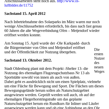
Anschlussarbeiten steht noch aus.
http://www.ol-
luftbilder.de/11752
Sachstand 15. April 2012
Nach Inbetriebnahme des Solarparks im März waren nur noch
wenige Abschlussarbeiten erforderlich, bis dass nach fast genau
60 Jahren die alte Wegeverbindung Ofen – Metjendorf wieder
eröffnet werden konnte.
Am Sonntag 15. April wurde der -Ole Karkpadd- durch
die Bürgermeister von Ofen und Metjendorf eröffnet
Die
und der Öffentlichkeit zur Nutzung übergeben.
ersten
Nutzer
Sachstand 13. Oktober 2012.
des
neuen
Stadt Oldenburg plant mit dem Projekt -Shelter 13- die
Weges
Nutzung des ehemaligen Flugzeugschutzbaus Nr 13 als
Sportstätte sowohl von innen als auch von außen.
Dabei geht es ausdrücklich nicht um einen Spielplatz, vielmehr
um eine Fläche für Bewegung und Sport. Die Flächen um dieses
Bewegungsgelände herum sollen als Naturschutzgebiet
ausgewiesen werden. Geprüft werden soll auch, ob auf der
ehemaligen Fliegerhorstringstraße um das geplante
Naturschutzgebiet herum ein Rundkurs für Inliner und Läufer
ausgewiesen werden kann und ob eine Anbindung an den Ole