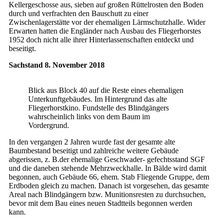
Kellergeschosse aus, sieben auf großen Rüttelrosten den Boden
durch und verfrachten den Bauschutt zu einer
Zwischenlagerstätte vor der ehemaligen Lärmschutzhalle. Wider
Erwarten hatten die Engländer nach Ausbau des Fliegerhorstes
1952 doch nicht alle ihrer Hinterlassenschaften entdeckt und
beseitigt.
Sachstand 8. November 2018
Blick aus Block 40 auf die Reste eines ehemaligen
Unterkunftgebäudes. Im Hintergrund das alte
Fliegerhorstkino. Fundstelle des Blindgängers
wahrscheinlich links von dem Baum im
Vordergrund.
In den vergangen 2 Jahren wurde fast der gesamte alte
Baumbestand beseitigt und zahlreiche weitere Gebäude
abgerissen, z. B.der ehemalige Geschwader- gefechtsstand SGF
und die daneben stehende Mehrzweckhalle. In Bälde wird damit
begonnen, auch Gebäude 66, ehem. Stab Fliegende Gruppe, dem
Erdboden gleich zu machen. Danach ist vorgesehen, das gesamte
Areal nach Blindgängern bzw. Munitionsresten zu durchsuchen,
bevor mit dem Bau eines neuen Stadtteils begonnen werden
kann.