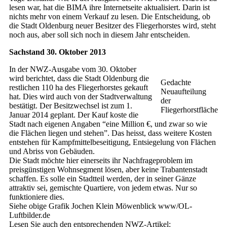
lesen war, hat die BIMA ihre Internetseite aktualisiert. Darin ist
nichts mehr von einem Verkauf zu lesen. Die Entscheidung, ob
die Stadt Oldenburg neuer Besitzer des Fliegerhorstes wird, steht
noch aus, aber soll sich noch in diesem Jahr entscheiden.
Sachstand 30. Oktober 2013
In der NWZ-Ausgabe vom 30. Oktober
wird berichtet, dass die Stadt Oldenburg die
Gedachte
restlichen 110 ha des Fliegerhorstes gekauft
Neuaufteilung
hat. Dies wird auch von der Stadtverwaltung
der
bestätigt. Der Besitzwechsel ist zum 1.
Fliegerhorstfläche
Januar 2014 geplant. Der Kauf koste die
Stadt nach eigenen Angaben “eine Million €, und zwar so wie
die Flächen liegen und stehen”. Das heisst, dass weitere Kosten
entstehen für Kampfmittelbeseitigung, Entsiegelung von Flächen
und Abriss von Gebäuden.
Die Stadt möchte hier einerseits ihr Nachfrageproblem im
preisgünstigen Wohnsegment lösen, aber keine Trabantenstadt
schaffen. Es solle ein Stadtteil werden, der in seiner Gänze
attraktiv sei, gemischte Quartiere, von jedem etwas. Nur so
funktioniere dies.
Siehe obige Grafik Jochen Klein Möwenblick www/OL-
Luftbilder.de
Lesen Sie auch den entsprechenden NWZ-Artikel: