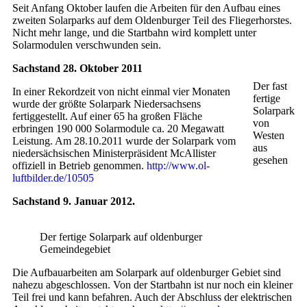
Seit Anfang Oktober laufen die Arbeiten für den Aufbau eines
zweiten Solarparks auf dem Oldenburger Teil des Fliegerhorstes.
Nicht mehr lange, und die Startbahn wird komplett unter
Solarmodulen verschwunden sein.
Sachstand 28. Oktober 2011
Der fast
In einer Rekordzeit von nicht einmal vier Monaten
fertige
wurde der größte Solarpark Niedersachsens
Solarpark
fertiggestellt. Auf einer 65 ha großen Fläche
von
erbringen 190 000 Solarmodule ca. 20 Megawatt
Westen
Leistung. Am 28.10.2011 wurde der Solarpark vom
aus
niedersächsischen Ministerpräsident McAllister
gesehen
offiziell in Betrieb genommen.
http://www.ol-
luftbilder.de/10505
Sachstand 9. Januar 2012.
Der fertige Solarpark auf oldenburger
Gemeindegebiet
Die Aufbauarbeiten am Solarpark auf oldenburger Gebiet sind
nahezu abgeschlossen. Von der Startbahn ist nur noch ein kleiner
Teil frei und kann befahren. Auch der Abschluss der elektrischen