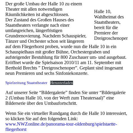
Der große Umbau der Halle 10 zu einem
Theater mit allen notwendigen
Halle 10,
Räumlichkeiten ist abgeschlossen.
Wahlheimat des
Der Zustand des Großen Hauses des
Staatstheaters,
Staatstheaters verlangte nach einer
bereit für die
umfangreichen, längerfristigen
Premiere der
Grundrenovierung. Nachdem Schauspieler,
Dreigroschenoper
Tänzer und Orchester schon seit längerem
auf dem Fliegerhorst proben, wurde nun die Halle 10 in ein
Schauspielhaus mit großer Bühne, Orchestergraben und
aufsteigender Bestuhlung für 800 Zuschauer um- und ausgebaut.
Eröffnet wurde die Spielsaison 2010/11 am 11. September mit
Berthold Brechts ” Dreigroschenoper”. Geplant sind insgesamt
neun Premieren und sechs Sinfoniekonzerte.
Spielzeitung Staatstheater
Herunterladen
Auf unserer Seite “Bildergalerie” finden Sie unter “Bildergalerie
2 (Umbau Halle 10, von der Werft zum Theatersaal)” eine
Bilderserie über den Umbaufortschritt.
Wenn Sie ein virtueller Rundgang durch die Halle 10 interessiert,
so klicken Sie auf den folgenden Link:
www.NWZonline.de/panorama-tour-oldenburg/spielstaette-
fliegerhorst