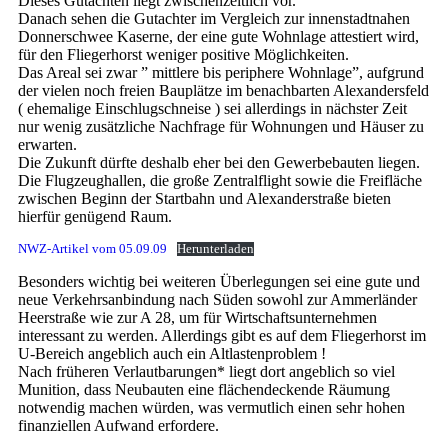
Dieses Gutachten liegt zwischenzeitlich vor.
Danach sehen die Gutachter im Vergleich zur innenstadtnahen
Donnerschwee Kaserne, der eine gute Wohnlage attestiert wird,
für den Fliegerhorst weniger positive Möglichkeiten.
Das Areal sei zwar ” mittlere bis periphere Wohnlage”, aufgrund
der vielen noch freien Bauplätze im benachbarten Alexandersfeld
( ehemalige Einschlugschneise ) sei allerdings in nächster Zeit
nur wenig zusätzliche Nachfrage für Wohnungen und Häuser zu
erwarten.
Die Zukunft dürfte deshalb eher bei den Gewerbebauten liegen.
Die Flugzeughallen, die große Zentralflight sowie die Freifläche
zwischen Beginn der Startbahn und Alexanderstraße bieten
hierfür genügend Raum.
NWZ-Artikel vom 05.09.09
Herunterladen
Besonders wichtig bei weiteren Überlegungen sei eine gute und
neue Verkehrsanbindung nach Süden sowohl zur Ammerländer
Heerstraße wie zur A 28, um für Wirtschaftsunternehmen
interessant zu werden. Allerdings gibt es auf dem Fliegerhorst im
U-Bereich angeblich auch ein Altlastenproblem !
Nach früheren Verlautbarungen* liegt dort angeblich so viel
Munition, dass Neubauten eine flächendeckende Räumung
notwendig machen würden, was vermutlich einen sehr hohen
finanziellen Aufwand erfordere.