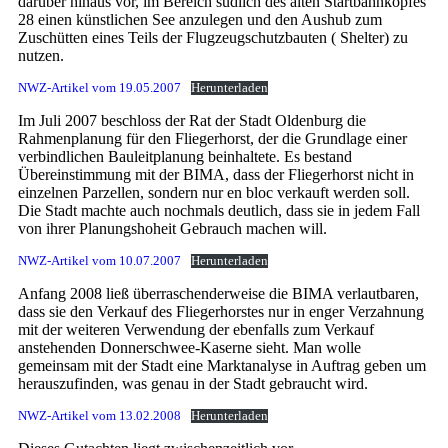
darüber hinaus vor, im Bereich südlich des alten Startbahnkopfes
28 einen künstlichen See anzulegen und den Aushub zum
Zuschütten eines Teils der Flugzeugschutzbauten ( Shelter) zu
nutzen.
NWZ-Artikel vom 19.05.2007
Herunterladen
Im Juli 2007 beschloss der Rat der Stadt Oldenburg die
Rahmenplanung für den Fliegerhorst, der die Grundlage einer
verbindlichen Bauleitplanung beinhaltete. Es bestand
Übereinstimmung mit der BIMA, dass der Fliegerhorst nicht in
einzelnen Parzellen, sondern nur en bloc verkauft werden soll.
Die Stadt machte auch nochmals deutlich, dass sie in jedem Fall
von ihrer Planungshoheit Gebrauch machen will.
NWZ-Artikel vom 10.07.2007
Herunterladen
Anfang 2008 ließ überraschenderweise die BIMA verlautbaren,
dass sie den Verkauf des Fliegerhorstes nur in enger Verzahnung
mit der weiteren Verwendung der ebenfalls zum Verkauf
anstehenden Donnerschwee-Kaserne sieht. Man wolle
gemeinsam mit der Stadt eine Marktanalyse in Auftrag geben um
herauszufinden, was genau in der Stadt gebraucht wird.
NWZ-Artikel vom 13.02.2008
Herunterladen