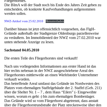
Fliegerhorstes.
Die BImA will der Stadt noch bis Ende des Jahres Zeit geben zu
entscheiden, ob konkrete Kaufverhandlungen aufgenommen
werden sollen.
NWZ-Artikel vom 25.02.2010
Herunterladen
Darüber hinaus ist jetzt offensichtlich vorgesehen, das FlgH-
Gelände außerhalb der Stadtgrenze Oldenburgs parzellenweise
zu veräußern. Im Immobilienteil der NWZ vom 27.02.2010 war
unten stehende Anzeige zu lesen.
Sachstand 04.05.2010
Die ersten Teile des Fliegerhorstes sind verkauft!
Nach uns vorliegenden Informationen aus erster Hand ist das
hier rechts nebenan in der NWZ ausgeschriebene Areal des
Fliegerhorstes mittlerweile an einen Wiefelsteder Unternehmer
verkauft worden.
Das betreffende Areal umfasst das Gelände im Nordwesten des
Platzes vom ehemaligen Staffelgebäude der 2. Staffel (Geb. 211)
über die Shelter Nr. 1 – 7 , dem Haus “Eilers” (- Eingeweihte
wissen, worum es geht -) bis zum ehemaligen Bombenlager.
Das Gelände wird so vom Fliegerhorst abgetrennt, dass anstatt
über die Fliegerhorstrundstraße der Platz streckenweise über den