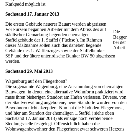
Karkpadd möglich ist.
Sachstand 17. Januar 2013
Die ersten Gebäude neuerer Bauart werden abgerissen.
Vor kurzem begannen Arbeiter mit dem Abriss des auf
Die
städtischer Gemarkung liegenden ehemaligen
Bagger
Staffelgebäude der 1. Staffel ( Füchse ). Im Rahmen
bei der
dieser Maßnahme sollen auch das daneben liegende
Arbeit
Gebäude des 1. Waffenzuges sowie der Staffelbunker
SSF und der ältere unterirdische Bunker BW 50 abgerissen
werden.
Sachstand 29. Mai 2013
Wagenburg auf den Fliegerhorst?
Die sogenannte Wagenburg, eine Ansammlung von ehemaligen
Bauwagen, in denen eine alternative Wohnform praktiziert wird,
muss ihren bisherigen Standort am Hafen verlassen. Diverse, von
der Stadtverwaltung angebotene, neue Standorte wurden von den
Bewohnern nicht akzeptiert. Nun hat die Stadt den Fliegerhorst,
und hier am Standort der ehemaligen 1.Staffel ( siehe oben
Sachstand 17. Januar 2013) als einzige noch verbleibende
Siedlungsstelle festgelegt. Offensichtlich haben die
Wohnwagenbewohner den Fliegerhorst zwar schweren Herzens