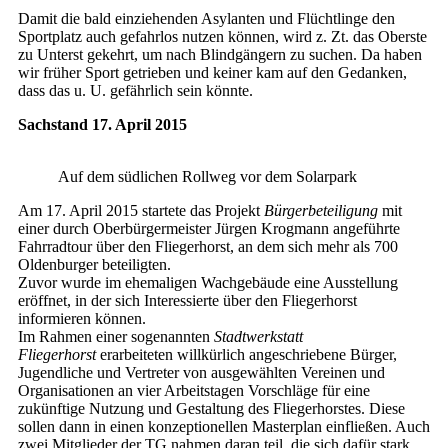
Damit die bald einziehenden Asylanten und Flüchtlinge den
Sportplatz auch gefahrlos nutzen können, wird z. Zt. das Oberste
zu Unterst gekehrt, um nach Blindgängern zu suchen. Da haben
wir früher Sport getrieben und keiner kam auf den Gedanken,
dass das u. U. gefährlich sein könnte.
Sachstand 17. April 2015
Auf dem südlichen Rollweg vor dem Solarpark
Am 17. April 2015 startete das Projekt
Bürgerbeteiligung
mit
einer durch Oberbürgermeister Jürgen Krogmann angeführte
Fahrradtour über den Fliegerhorst, an dem sich mehr als 700
Oldenburger beteiligten.
Zuvor wurde im ehemaligen Wachgebäude eine Ausstellung
eröffnet, in der sich Interessierte über den Fliegerhorst
informieren können.
Im Rahmen einer sogenannten
Stadtwerkstatt
Fliegerhorst
erarbeiteten willkürlich angeschriebene Bürger,
Jugendliche und Vertreter von ausgewählten Vereinen und
Organisationen an vier Arbeitstagen Vorschläge für eine
zukünftige Nutzung und Gestaltung des Fliegerhorstes. Diese
sollen dann in einen konzeptionellen Masterplan einfließen. Auch
zwei Mitglieder der TG nahmen daran teil, die sich dafür stark