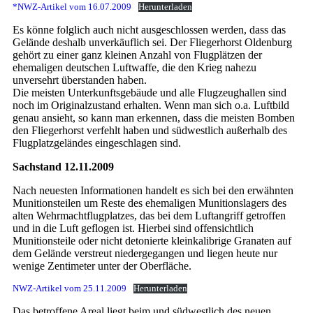
*NWZ-Artikel vom 16.07.2009
Herunterladen
Es könne folglich auch nicht ausgeschlossen werden, dass das
Gelände deshalb unverkäuflich sei. Der Fliegerhorst Oldenburg
gehört zu einer ganz kleinen Anzahl von Flugplätzen der
ehemaligen deutschen Luftwaffe, die den Krieg nahezu
unversehrt überstanden haben.
Die meisten Unterkunftsgebäude und alle Flugzeughallen sind
noch im Originalzustand erhalten. Wenn man sich o.a. Luftbild
genau ansieht, so kann man erkennen, dass die meisten Bomben
den Fliegerhorst verfehlt haben und südwestlich außerhalb des
Flugplatzgeländes eingeschlagen sind.
Sachstand 12.11.2009
Nach neuesten Informationen handelt es sich bei den erwähnten
Munitionsteilen um Reste des ehemaligen Munitionslagers des
alten Wehrmachtflugplatzes, das bei dem Luftangriff getroffen
und in die Luft geflogen ist. Hierbei sind offensichtlich
Munitionsteile oder nicht detonierte kleinkalibrige Granaten auf
dem Gelände verstreut niedergegangen und liegen heute nur
wenige Zentimeter unter der Oberfläche.
NWZ-Artikel vom 25.11.2009
Herunterladen
Das betroffene Areal liegt beim und südwestlich des neuen