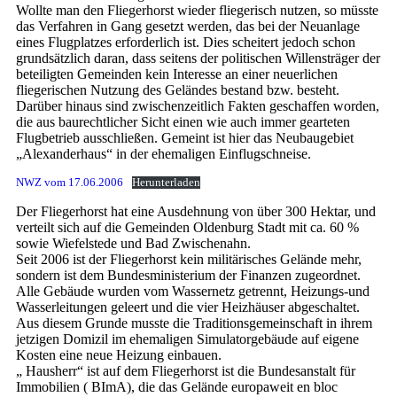
Wollte man den Fliegerhorst wieder fliegerisch nutzen, so müsste
das Verfahren in Gang gesetzt werden, das bei der Neuanlage
eines Flugplatzes erforderlich ist. Dies scheitert jedoch schon
grundsätzlich daran, dass seitens der politischen Willensträger der
beteiligten Gemeinden kein Interesse an einer neuerlichen
fliegerischen Nutzung des Geländes bestand bzw. besteht.
Darüber hinaus sind zwischenzeitlich Fakten geschaffen worden,
die aus baurechtlicher Sicht einen wie auch immer gearteten
Flugbetrieb ausschließen. Gemeint ist hier das Neubaugebiet
„Alexanderhaus“ in der ehemaligen Einflugschneise.
NWZ vom 17.06.2006
Herunterladen
Der Fliegerhorst hat eine Ausdehnung von über 300 Hektar, und
verteilt sich auf die Gemeinden Oldenburg Stadt mit ca. 60 %
sowie Wiefelstede und Bad Zwischenahn.
Seit 2006 ist der Fliegerhorst kein militärisches Gelände mehr,
sondern ist dem Bundesministerium der Finanzen zugeordnet.
Alle Gebäude wurden vom Wassernetz getrennt, Heizungs-und
Wasserleitungen geleert und die vier Heizhäuser abgeschaltet.
Aus diesem Grunde musste die Traditionsgemeinschaft in ihrem
jetzigen Domizil im ehemaligen Simulatorgebäude auf eigene
Kosten eine neue Heizung einbauen.
„ Hausherr“ ist auf dem Fliegerhorst ist die Bundesanstalt für
Immobilien ( BImA), die das Gelände europaweit en bloc