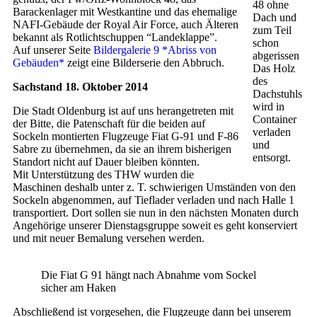
48 ohne
Barackenlager mit Westkantine und das ehemalige
Dach und
NAFI-Gebäude der Royal Air Force, auch Älteren
zum Teil
bekannt als Rotlichtschuppen “Landeklappe”.
schon
Auf unserer Seite
Bildergalerie 9 *Abriss von
abgerissen
Gebäuden*
zeigt eine Bilderserie den Abbruch.
Das Holz
des
Sachstand 18. Oktober 2014
Dachstuhls
wird in
Die Stadt Oldenburg ist auf uns herangetreten mit
Container
der Bitte, die Patenschaft für die beiden auf
verladen
Sockeln montierten Flugzeuge Fiat G-91 und F-86
und
Sabre zu übernehmen, da sie an ihrem bisherigen
entsorgt.
Standort nicht auf Dauer bleiben könnten.
Mit Unterstützung des THW wurden die
Maschinen deshalb unter z. T. schwierigen Umständen von den
Sockeln abgenommen, auf Tieflader verladen und nach Halle 1
transportiert. Dort sollen sie nun in den nächsten Monaten durch
Angehörige unserer Dienstagsgruppe soweit es geht konserviert
und mit neuer Bemalung versehen werden.
Die Fiat G 91 hängt nach Abnahme vom Sockel
sicher am Haken
Abschließend ist vorgesehen, die Flugzeuge dann bei unserem